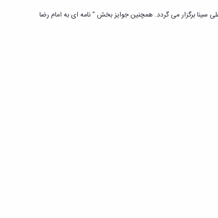
از ساعت 9 الی 12 در سالن اجتماعات شهید چمران دانشگاه بوعلی سینا برگزار می گردد. همچنین جوایز بخش " نامه ای به امام رضا