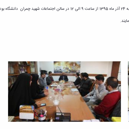
شایان ذکرست مراسم اختتامیه جشنواره خورشید طوس در تاریخ چهارشنبه 24 آذر ماه 1395 
ایند.