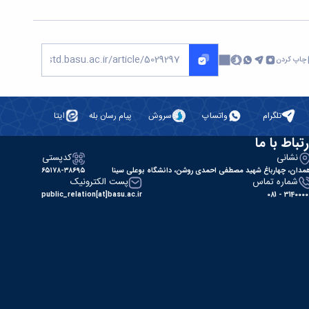
چاپ کردن
تلگرام
واتساپ
سروش
پیام رسان بله
ایتا
رتباط با ما
نشانی
کدپستی
مدان، چهارباغ شهید مصطفی احمدی روشن، دانشگاه بوعلی سینا
۶۵۱۷۸-۳۸۶۹۵
شماره تماس
پست الکترونیک
public_relation[at]basu.ac.ir
31400000 - 0