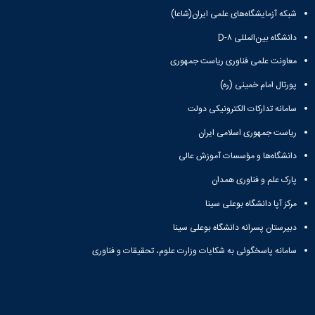
مدیر
و
مشاوره
شبکه آزمایشگاه‌های علمی ایران(شاعا)
امور
درمان
ورزش و
دانشجویی
دانشگاه بین‌المللی D-۸
مرکز
سرگرمی
مدیر
استخر
مشاوره
تربیت
معاونت علمی فناوری ریاست جمهوری
زمین
دانشجویی
بدنی
شوراها
چمن
پورتال امام خمینی (ره)
و
و
سالن
فوق
سامانه تدارکات الکترونیکی دولت
کارگروه
های
برنامه
ها
ورزشی
ریاست جمهوری اسلامی ایران
رئیس
کمیته
تغذیه
مرکز
انضباطی
سلف
دانشگاه‌ها و مؤسسات آموزش عالی
مشاوره
کمیسیون
سرویس
کارکنان
پارک علم و فناوری همدان
موارد
بوفه
خاص
ها
مرکز آپا دانشگاه بوعلی سینا
شورای
نظارت
دبیرستان پسرانه دانشگاه بوعلی سینا
و
سامانه پاسخگوئی به شکایات وزارت علوم، تحقیقات و فناوری
ارزیابی
خوابگاه
های
غیر