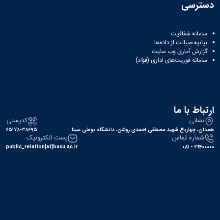
دولتی
دسترسی
سامانه شفافیت
بیانیه صیانت از داده‌ها
گزارش آماری وب‌ سایت
سامانه فوریت‌های اداری (فؤاد)
ارتباط با ما
نشانی
کدپستی
همدان، چهارباغ شهید مصطفی احمدی روشن، دانشگاه بوعلی سینا
۶۵۱۷۸-۳۸۶۹۵
شماره تماس
پست الکترونیک
public_relation[at]basu.ac.ir
31400000 - 081