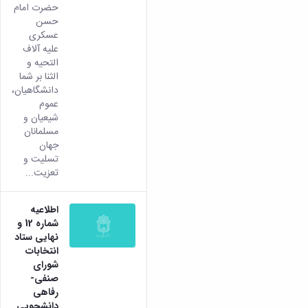
حضرت امام
حسن
عسکری
علیه آلاف
التحیه و
الثنا بر شما
دانشگاهیان،
عموم
شیعیان و
مسلمانان
جهان
تسلیت و
تعزیت...
اطلاعیه
شماره 12 و
نهایی ستاد
انتخابات
شورای
صنفی-
رفاهی
دانشجویی