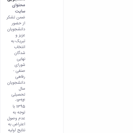
محتوای
سایت
ضمن تشکر
از حضور
دانشجویان
عزیز و
تبریک به
انتخاب
شدگان
نهایی
شورای
صنفی -
رفاهی
دانشجویان
سال
تحصیلی
1394-
1395 با
توجه به
عدم وصول
اعتراض به
نتایج اولیه