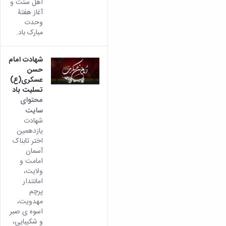
دولتی
اهل سنت و
آغاز هفتۀ
وحدت
مبارک باد.
شهادت امام
حسن
عسکری(ع)
تسلیت باد
محتوای
سایت
شهادت
یازدهمین
اختر تابناک
آسمان
امامت و
ولایت،
امانتدار
پرچم
مهدویت،
اسوه ی صبر
و شکیبایی،