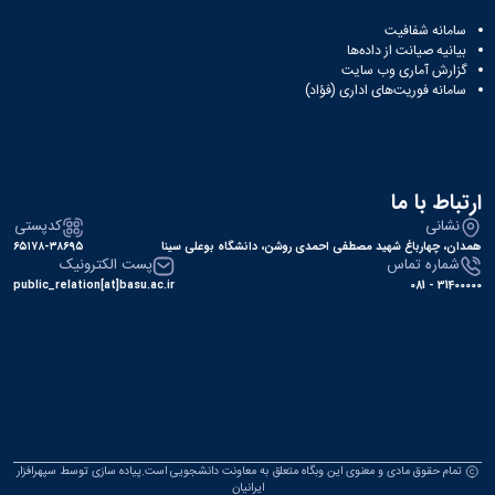
سامانه شفافیت
بیانیه صیانت از داده‌ها
گزارش آماری وب‌ سایت
سامانه فوریت‌های اداری (فؤاد)
ارتباط با ما
نشانی
کدپستی
همدان، چهارباغ شهید مصطفی احمدی روشن، دانشگاه بوعلی سینا
۶۵۱۷۸-۳۸۶۹۵
شماره تماس
پست الکترونیک
public_relation[at]basu.ac.ir
31400000 - 081
تمام حقوق مادی و معنوی این وبگاه متعلق به معاونت دانشجویی است.پیاده سازی توسط
سپهرافزار
ایرانیان